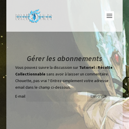
Gérer les abonnements
Vous pouvez suivre la discussion sur
Tutoriel : Récolte
Collectionnable
sans avoir à laisser un commentaire.
Chouette, pas vrai ? Entrez simplement votre adresse
email dans le champ ci-dessous.
E-mail