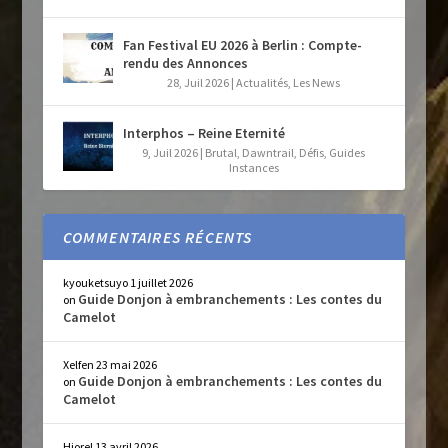
Fan Festival EU 2026 à Berlin : Compte-
rendu des Annonces
28, Juil 2026
|
Actualités
,
Les News
Interphos – Reine Eternité
9, Juil 2026
|
Brutal
,
Dawntrail
,
Défis
,
Guides
Instances
COMMENTAIRES RÉCENTS
kyouketsuyo
1 juillet 2026
Guide Donjon à embranchements : Les contes du
on
Camelot
Xelfen
23 mai 2026
Guide Donjon à embranchements : Les contes du
on
Camelot
Hiorel
13 avril 2026