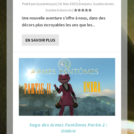
Posté par
kyouketsuyo
|
14, Nov 2025
|
Donjons
,
Guides divers
,
Guides Instances
|
Une nouvelle aventure s’offre à nous, dans des
décors plus incroyables les uns que les...
EN SAVOIR PLUS
Saga des Armes Fantômes Partie 2 :
Umbra