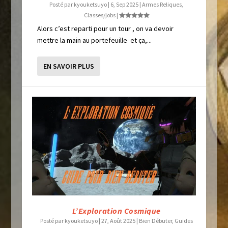
Posté par
kyouketsuyo
|
6, Sep 2025
|
Armes Reliques
,
Classes/jobs
|
Alors c’est reparti pour un tour , on va devoir
mettre la main au portefeuille et ça,...
EN SAVOIR PLUS
L’Exploration Cosmique
Posté par
kyouketsuyo
|
27, Août 2025
|
Bien Débuter
,
Guides