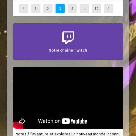
1
2
3
4
…
12
Notre chaîne Twitch
Partez à l'aventure et explorez un nouveau monde inconnu