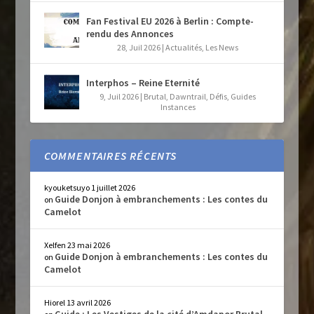
Fan Festival EU 2026 à Berlin : Compte-
rendu des Annonces
28, Juil 2026
|
Actualités
,
Les News
Interphos – Reine Eternité
9, Juil 2026
|
Brutal
,
Dawntrail
,
Défis
,
Guides
Instances
COMMENTAIRES RÉCENTS
kyouketsuyo
1 juillet 2026
Guide Donjon à embranchements : Les contes du
on
Camelot
Xelfen
23 mai 2026
Guide Donjon à embranchements : Les contes du
on
Camelot
Hiorel
13 avril 2026
Guide : Les Vestiges de la cité d’Amdapor Brutal