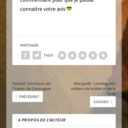
connaitre votre avis
PARTAGER:
TAUX:
Tutoriel : Les bases de
Mini-guide : Leveling des
l’Atelier de Compagnie
métiers de la Main et de la
Terre
PRÉCÉDENT
SUIVANT
A PROPOS DE L'AUTEUR