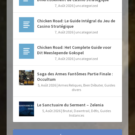
7, Août 2026
|
uncategorized
Chicken Road: Le Guide Intégral du Jeu de
Casino Stratégique
7, Août 2026
|
uncategorized
Chicken Road: Het Complete Guide voor
Dit Meeslepende Gokspel
7, Août 2026
|
uncategorized
Saga des Armes Fantômes Partie Finale :
Occultum
5, Août 2026
|
Armes Reliques
,
Bien Débuter
,
Guides
divers
Le Sanctuaire du Serment – Zelenia
5, Août 2026
|
Brutal
,
Dawntrail
,
Défis
,
Guides
Instances