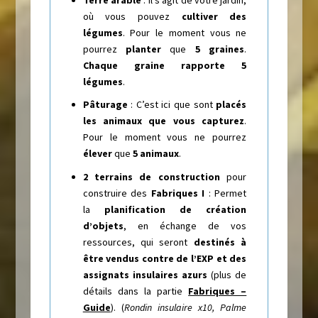
où vous pouvez
cultiver des
légumes
. Pour le moment vous ne
pourrez
planter
que
5 graines
.
Chaque graine rapporte 5
légumes
.
Pâturage
: C’est ici que sont
placés
les animaux que vous capturez
.
Pour le moment vous ne pourrez
élever
que
5 animaux
.
2 terrains de construction
pour
construire des
Fabriques I
: Permet
la
planification de création
d’objets
, en échange de vos
ressources, qui seront
destinés à
être vendus contre de l’EXP et des
assignats insulaires azurs
(plus de
détails dans la partie
Fabriques –
Guide
). (
Rondin insulaire x10, Palme