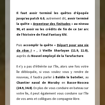
Il faut avoir terminé les quêtes d’épopée
jusqu’au patch 6.0
, autrement dit,
avoir terminé
la quête «
Arpenteur des finitudes
» au niveau
90, et avoir vu les crédits de fin de ce 1er arc
de l’histoire de Final Fantasy XIV.
Puis
accomplir la quête
«
Départ pour une vie
de rêve !
»
, à
Vieille Sharlayan (11.9, 11.0)
,
auprès du
Nouvel employé de la Tarufacture
.
Il n’y a pas d’éthérite sur l’île, alors une fois votre
île débloquée, si vous voulez vous y rendre de
nouveau, il faudra parler à
Baldin le batelier
, au
Chantier naval de Moraby
en
Basse-Noscea
(24.9, 34.8)
. En plus de vous conduire en bateau sur
votre île, il peut également vous conduire sur l’île
de vos amis et collègues de compagnie libre.