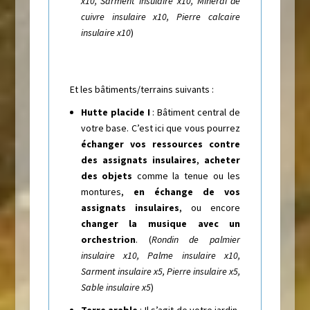
x10, Sarment insulaire x10, Minerai de
cuivre insulaire x10, Pierre calcaire
insulaire x10
)
Et les bâtiments/terrains suivants :
Hutte placide I
: Bâtiment central de
votre base. C’est ici que vous pourrez
échanger vos ressources contre
des assignats insulaires
,
acheter
des objets
comme la tenue ou les
montures,
en échange de vos
assignats insulaires
, ou encore
changer la musique avec un
orchestrion
. (
Rondin de palmier
insulaire x10, Palme insulaire x10,
Sarment insulaire x5, Pierre insulaire x5,
Sable insulaire x5
)
Terre arable
: Il s’agit de votre jardin,