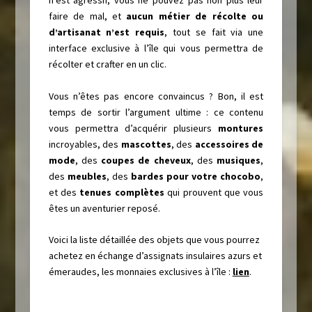
n’est agressif, vous ne pouvez pas non plus leur
faire de mal, et
aucun métier de récolte ou
d’artisanat n’est requis
, tout se fait via une
interface exclusive à l’île qui vous permettra de
récolter et crafter en un clic.
Vous n’êtes pas encore convaincus ? Bon, il est
temps de sortir l’argument ultime : ce contenu
vous permettra d’acquérir plusieurs
montures
incroyables, des
mascottes
, des
accessoires de
mode
, des
coupes de cheveux
, des
musiques
,
des
meubles
, des
bardes pour votre chocobo
,
et des
tenues complètes
qui prouvent que vous
êtes un aventurier reposé.
Voici la liste détaillée des objets que vous pourrez
achetez en échange d’assignats insulaires azurs et
émeraudes, les monnaies exclusives à l’île :
lien
.