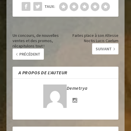
TAUX:
Un concours, de nouvelles
Faites place à son Altesse
ventes et des promos,
Noctis Lucis Caelum
récapitulons tout !
SUIVANT
PRÉCÉDENT
A PROPOS DE L'AUTEUR
Demetrya