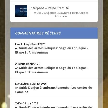
Interphos – Reine Eternité
9, Juil 2026
|
Brutal
,
Dawntrail
,
Défis
,
Guides
Instances
COMMENTAIRES RÉCENTS
kyouketsuyo
8 août 2026
Guide des armes Reliques: Saga du zodiaque –
on
Etape 3 : Arme Animus
guidoud
8 août 2026
Guide des armes Reliques: Saga du zodiaque –
on
Etape 3 : Arme Animus
kyouketsuyo
1 juillet 2026
Guide Donjon à embranchements : Les contes du
on
Camelot
Xelfen
23 mai 2026
Guide Donjon à embranchements : Les contes du
on