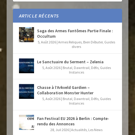
ARTICLE RÉCENTS
Saga des Armes Fantômes Partie Finale :
Occultum
5, Août 2026
|
Armes Reliques
,
Bien Débuter
,
Guides
divers
Le Sanctuaire du Serment – Zelenia
5, Août 2026
|
Brutal
,
Dawntrail
,
Défis
,
Guides
Instances
Chasse à l’Arkveld Gardien –
Collaboration Monster Hunter
5, Août 2026
|
Brutal
,
Dawntrail
,
Défis
,
Guides
Instances
Fan Festival EU 2026 à Berlin : Compte-
rendu des Annonces
28, Juil 2026
|
Actualités
,
Les News