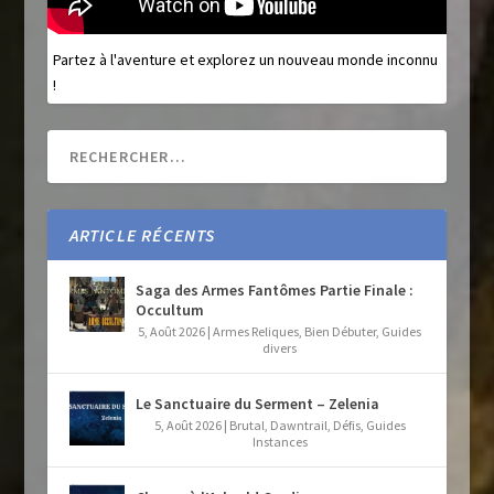
Partez à l'aventure et explorez un nouveau monde inconnu
!
ARTICLE RÉCENTS
Saga des Armes Fantômes Partie Finale :
Occultum
5, Août 2026
|
Armes Reliques
,
Bien Débuter
,
Guides
divers
Le Sanctuaire du Serment – Zelenia
5, Août 2026
|
Brutal
,
Dawntrail
,
Défis
,
Guides
Instances