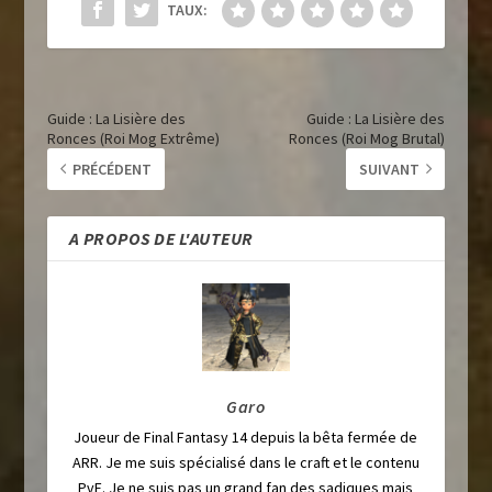
TAUX:
Guide : La Lisière des
Guide : La Lisière des
Ronces (Roi Mog Extrême)
Ronces (Roi Mog Brutal)
PRÉCÉDENT
SUIVANT
A PROPOS DE L'AUTEUR
Garo
Joueur de Final Fantasy 14 depuis la bêta fermée de
ARR. Je me suis spécialisé dans le craft et le contenu
PvE. Je ne suis pas un grand fan des sadiques mais