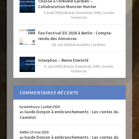
Chasse à l’Arkveld Gardien –
Collaboration Monster Hunter
5, Août 2026
|
Brutal
,
Dawntrail
,
Défis
,
Guides
Instances
Fan Festival EU 2026 à Berlin : Compte-
rendu des Annonces
28, Juil 2026
|
Actualités
,
Les News
Interphos – Reine Eternité
9, Juil 2026
|
Brutal
,
Dawntrail
,
Défis
,
Guides
Instances
COMMENTAIRES RÉCENTS
kyouketsuyo
1 juillet 2026
Guide Donjon à embranchements : Les contes du
on
Camelot
Xelfen
23 mai 2026
Guide Donjon à embranchements : Les contes du
on