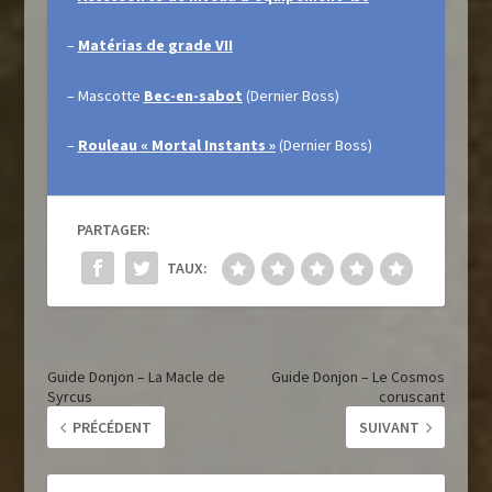
–
Matérias de grade VII
– Mascotte
Bec-en-sabot
(Dernier Boss)
–
Rouleau « Mortal Instants »
(Dernier Boss)
PARTAGER:
TAUX:
Guide Donjon – La Macle de
Guide Donjon – Le Cosmos
Syrcus
coruscant
PRÉCÉDENT
SUIVANT