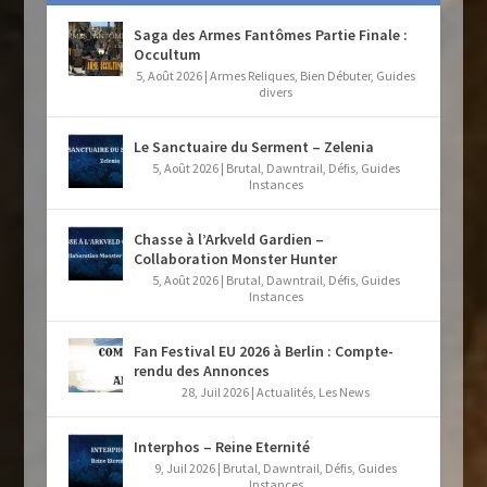
Saga des Armes Fantômes Partie Finale :
Occultum
5, Août 2026
|
Armes Reliques
,
Bien Débuter
,
Guides
divers
Le Sanctuaire du Serment – Zelenia
5, Août 2026
|
Brutal
,
Dawntrail
,
Défis
,
Guides
Instances
Chasse à l’Arkveld Gardien –
Collaboration Monster Hunter
5, Août 2026
|
Brutal
,
Dawntrail
,
Défis
,
Guides
Instances
Fan Festival EU 2026 à Berlin : Compte-
rendu des Annonces
28, Juil 2026
|
Actualités
,
Les News
Interphos – Reine Eternité
9, Juil 2026
|
Brutal
,
Dawntrail
,
Défis
,
Guides
Instances